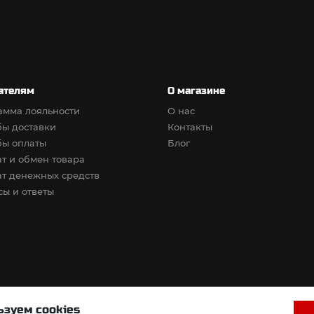
ателям
О магазине
амма лояльности
О нас
бы доставки
Контакты
бы оплаты
Блог
т и обмен товара
т денежных средств
ы и ответы
зуем cookies