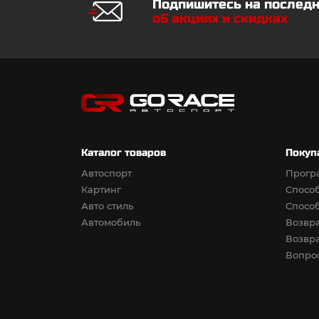
Подпишитесь на послед
об акциях и скидках
Каталог товаров
Покуп
Автоспорт
Прогр
Картинг
Спосо
Авто стиль
Спосо
Автомобиль
Возвра
Возвра
Вопрос