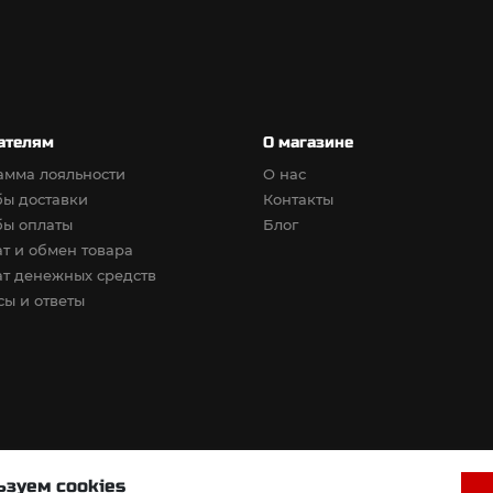
ателям
О магазине
амма лояльности
О нас
бы доставки
Контакты
бы оплаты
Блог
т и обмен товара
т денежных средств
ы и ответы
зуем cookies