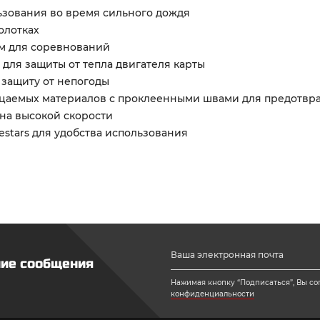
ьзования во время сильного дождя
олотках
м для соревнований
 для защиты от тепла двигателя карты
 защиту от непогоды
ицаемых материалов с проклеенными швами для предотвр
на высокой скорости
stars для удобства использования
ние сообщения
Нажимая кнопку “Подписаться”, Вы со
конфиденциальности