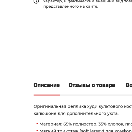
характер, и фактический внешний вид това
представленного на сайте.
Описание
Отзывы о товаре
Во
Оригинальная реплика худи культового костю
капюшоне для дополнительного уюта.
Материал: 65% полиэстер, 35% хлопок, пло
Мягкий трикотаж (soft jersey) для комфо