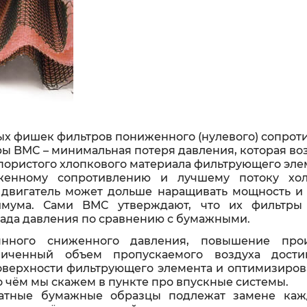
х фишек фильтров пониженного (нулевого) сопрот
ы BMC – минимальная потеря давления, которая в
 пористого хлопкового материала фильтрующего эле
женному сопротивлению и лучшему потоку хол
, двигатель может дольше наращивать мощность и 
имума. Сами BMC утверждают, что их фильтры
ада давления по сравнению с бумажными.
нного сниженного давления, повышение прои
иченный объем пропускаемого воздуха дости
верхности фильтрующего элемента и оптимизиро
 о чём мы скажем в пункте про впускные системы.
татные бумажные образцы подлежат замене кажд