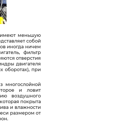
и имеют меньшую
едставляет собой
ров иногда ничем
игатель, фильтр
ряются отверстия
линдры двигателя
х оборотах), при
из многослойной
оторое и ловит
нию воздушного
 которая покрыта
лива и влажности
меси размером от
рон.