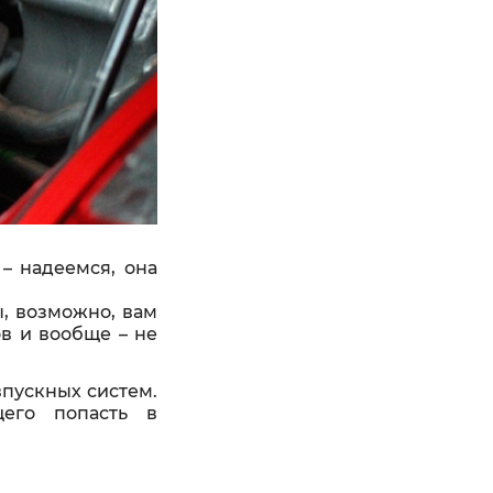
– надеемся, она
, возможно, вам
тов и вообще
–
не
впускных систем.
щего попасть в