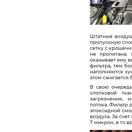
Штатные воздуш
пропускную спос
сетку с крошечн
не пропитана. 
оказывает ему в
фильтра, тем бо
наполняются хуж
этом сжигается 
В свою очередь
хлопковой тка
загрязнения, 
потока. Фильтр 
эпоксидной смол
воздуха. За сче
7 микрон, в то 