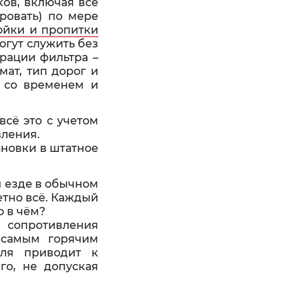
ов, включая все
ровать) по мере
ойки и пропитки
огут служить без
рации фильтра –
мат, тип дорог и
я со временем и
сё это с учетом
вления.
ановки в штатное
и езде в обычном
метно всё. Каждый
о в чём?
 сопротивления
 самым горячим
иля приводит к
го, не допуская