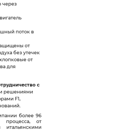
ю через
двигатель
ушный поток в
защищены от
духа без утечек
 хлопковые от
ва для
отрудничество с
и решениями
рами F1,
нований.
омпании более 96
 процесса, от
и итальянскими