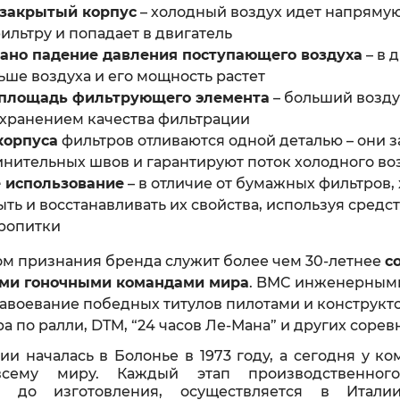
закрытый корпус
– холодный воздух идет напряму
ильтру и попадает в двигатель
но падение давления поступающего воздуха
– в 
ьше воздуха и его мощность растет
 площадь фильтрующего элемента
– больший возд
охранением качества фильтрации
корпуса
фильтров отливаются одной деталью – они 
нительных швов и гарантируют поток холодного воз
 использование
– в отличие от бумажных фильтров,
ь и восстанавливать их свойства, используя средст
ропитки
ом признания бренда служит более чем 30-летнее
с
ми гоночными командами мира
. BMC инженерным
завоевание победных титулов пилотами и конструкто
 по ралли, DTM, “24 часов Ле-Мана” и других сорев
и началась в Болонье в 1973 году, а сегодня у к
сему миру. Каждый этап производственного
я до изготовления, осуществляется в Итали