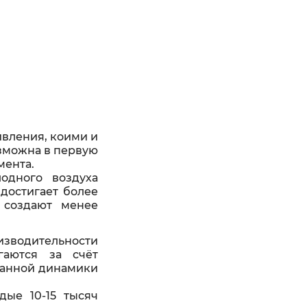
ивления, коими и
озможна в первую
мента.
одного воздуха
достигает более
 создают менее
зводительности
гаются за счёт
ванной динамики
ые 10-15 тысяч