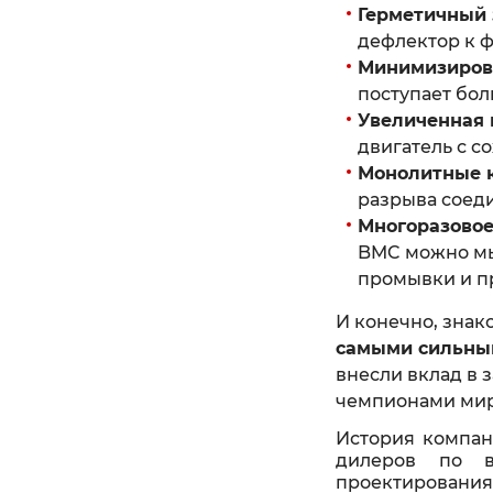
Герметичный 
дефлектор к ф
Минимизирова
поступает бол
Увеличенная
двигатель с с
Монолитные 
разрыва соеди
Многоразовое
BMC можно мыт
промывки и п
И конечно, знак
самыми сильны
внесли вклад в 
чемпионами мира
История компани
дилеров по в
проектировани