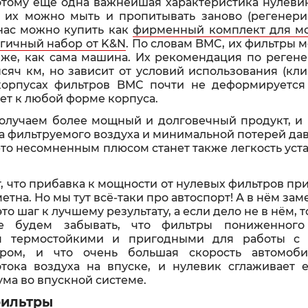
этому ещё одна важнейшая характеристика нулевик
 их можно мыть и пропитывать заново (регенери
 нас можно купить как
фирменный комплект для м
гичный набор от K&N
. По словам BMC, их фильтры м
 же, как сама машина. Их рекомендация по регене
сяч км, но зависит от условий использования (кли
 корпусах фильтров BMC почти не деформируетс
ет к любой форме корпуса.
олучаем более мощный и долговечный продукт, и в
а фильтруемого воздуха и минимальной потерей да
о-то несомненным плюсом станет также легкость уст
, что прибавка к мощности от нулевых фильтров пр
етна. Но мы тут всё-таки про автоспорт! А в нём за
то шаг к лучшему результату, а если дело не в нём, т
е будем забывать, что фильтры пониженного
ся термостойкими и пригодными для работы с
ром, и что очень большая скорость автомоб
тока воздуха на впуске, и нулевик сглаживает е
ума во впускной системе.
фильтры