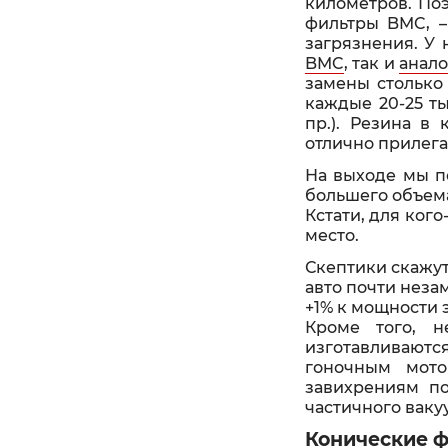
километров. По
фильтры BMC, –
загрязнения. У
BMC
, так и
анало
замены столько
каждые 20-25 ты
пр.). Резина в
отлично прилега
На выходе мы п
большего объем
Кстати, для ког
место.
Скептики скажут
авто почти незам
+1% к мощности э
Кроме того, н
изготавливают
гоночным мото
завихрениям по
частичного ваку
Конические 