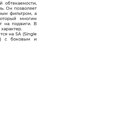
й обтекаемости,
ль. Он позволяет
ным фильтром, а
который многим
т на подвиги. В
 характер.
ся на SA (Single
r) с боковым и