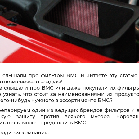
 слышали про фильтры BMC и читаете эту статью 
лотком свежего воздуха!
же слышали про BMC или даже покупали их фильтры
о узнать, что стоит за наименованиями их продук
чего-нибудь нужного в ассортименте BMC?
репарируем один из ведущих брендов фильтров и 
акую защиту против всякого мусора, норовя
игатель, может предложить BMC.
ордится компания: