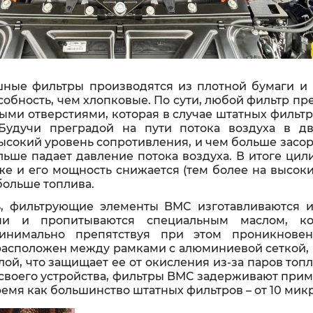
ные фильтры производятся из плотной бумаги 
обность, чем хлопковые. По сути, любой фильтр пр
ыми отверстиями, которая в случае штатных фильт
Будучи преградой на пути потока воздуха в дв
ысокий уровень сопротивления, и чем больше засо
льше падает давление потока воздуха. В итоге ци
е и его мощность снижается (тем более на высоки
больше топлива.
, фильтрующие элементы BMC изготавливаются 
ни и пропитываются специальным маслом, к
минимально препятствуя при этом проникнове
расположен между рамками с алюминиевой сеткой,
ой, что защищает ее от окисления из-за паров топ
т своего устройства, фильтры BMC задерживают при
время как большинство штатных фильтров – от 10 мик