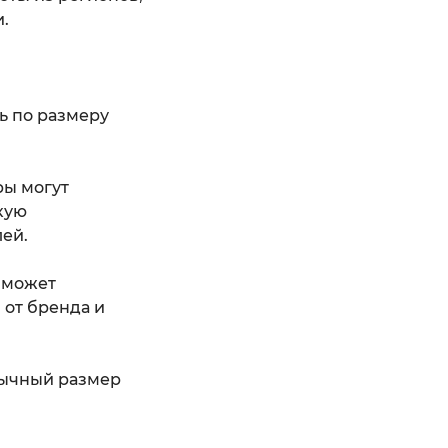
.
ь по размеру
ры могут
кую
ей.
 может
 от бренда и
вычный размер