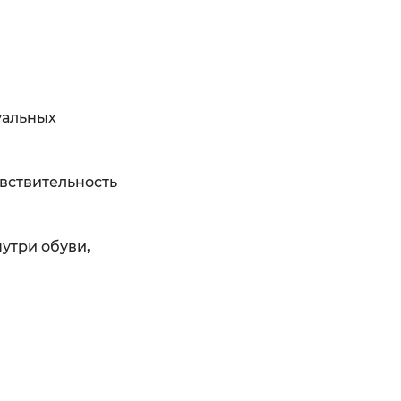
уальных
вствительность
утри обуви,