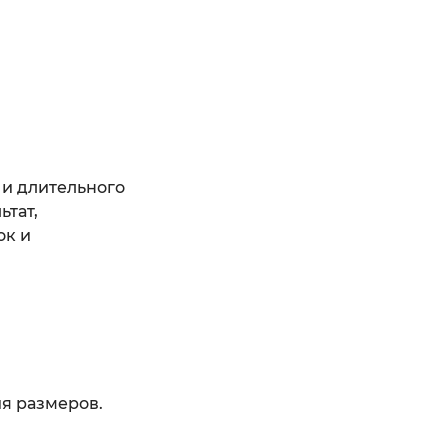
 и длительного
ьтат,
ок и
я размеров.