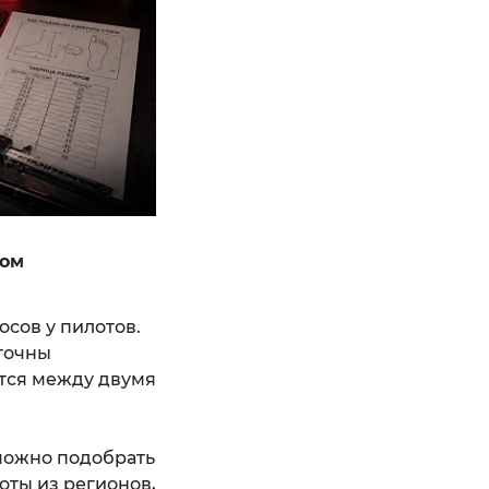
ром
сов у пилотов.
точны
ится между двумя
можно подобрать
оты из регионов,