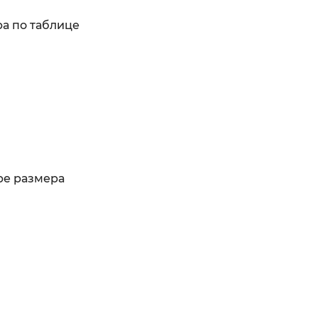
а по таблице
ре размера