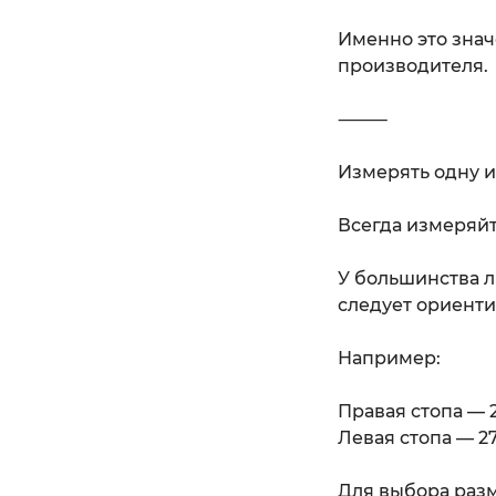
Именно это знач
производителя.
⸻
Измерять одну и
Всегда измеряйт
У большинства л
следует ориенти
Например:
Правая стопа — 
Левая стопа — 2
Для выбора разм